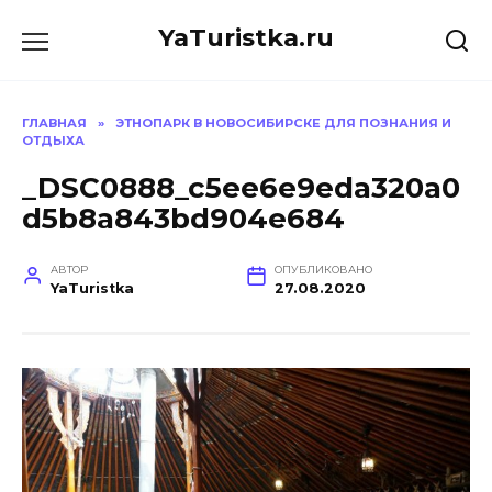
Перейти
YaTuristka.ru
к
содержанию
ГЛАВНАЯ
»
ЭТНОПАРК В НОВОСИБИРСКЕ ДЛЯ ПОЗНАНИЯ И
ОТДЫХА
_DSC0888_c5ee6e9eda320a0
d5b8a843bd904e684
АВТОР
ОПУБЛИКОВАНО
YaTuristka
27.08.2020