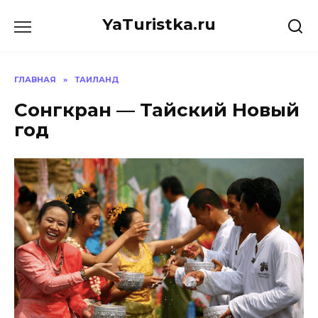
Перейти
YaTuristka.ru
к
содержанию
ГЛАВНАЯ
»
ТАИЛАНД
Cонгкран — Тайский Новый
год