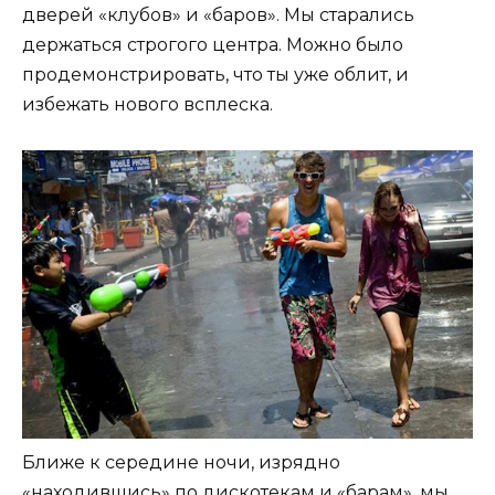
дверей «клубов» и «баров». Мы старались
держаться строгого центра. Можно было
продемонстрировать, что ты уже облит, и
избежать нового всплеска.
Ближе к середине ночи, изрядно
«находившись» по дискотекам и «барам», мы