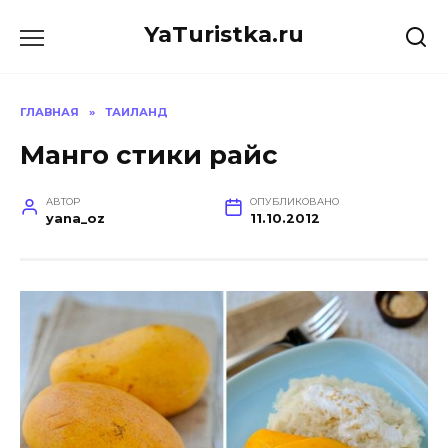
Перейти
YaTuristka.ru
к
содержанию
ГЛАВНАЯ
»
ТАИЛАНД
Манго стики райс
АВТОР
ОПУБЛИКОВАНО
yana_oz
11.10.2012