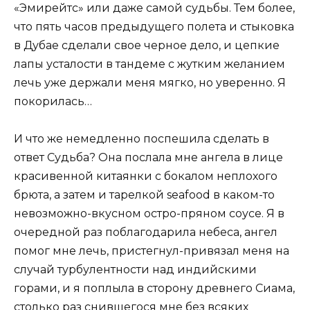
«Эмирейтс» или даже самой судьбы. Тем более,
что пять часов предыдущего полета и стыковка
в Дубае сделали свое черное дело, и цепкие
лапы усталости в тандеме с жутким желанием
лечь уже держали меня мягко, но уверенно. Я
покорилась…
И что же немедленно поспешила сделать в
ответ Судьба? Она послала мне ангела в лице
красивенной китаянки с бокалом неплохого
брюта, а затем и тарелкой seafood в каком-то
невозможно-вкусном остро-пряном соусе. Я в
очередной раз поблагодарила небеса, ангел
помог мне лечь, пристегнул-привязал меня на
случай турбулентности над индийскими
горами, и я поплыла в сторону древнего Сиама,
столько раз снившегося мне без всяких