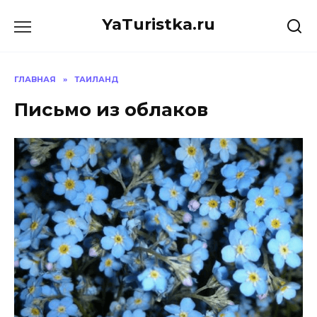
Перейти
YaTuristka.ru
к
содержанию
ГЛАВНАЯ
»
ТАИЛАНД
Письмо из облаков