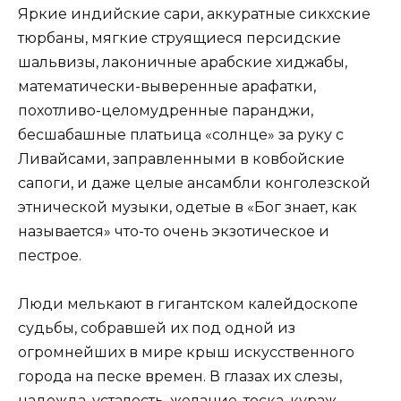
Яркие индийские сари, аккуратные сикхские
тюрбаны, мягкие струящиеся персидские
шальвизы, лаконичные арабские хиджабы,
математически-выверенные арафатки,
похотливо-целомудренные паранджи,
бесшабашные платьица «солнце» за руку с
Ливайсами, заправленными в ковбойские
сапоги, и даже целые ансамбли конголезской
этнической музыки, одетые в «Бог знает, как
называется» что-то очень экзотическое и
пестрое.
Люди мелькают в гигантском калейдоскопе
судьбы, собравшей их под одной из
огромнейших в мире крыш искусственного
города на песке времен. В глазах их слезы,
надежда, усталость, желание, тоска, кураж,