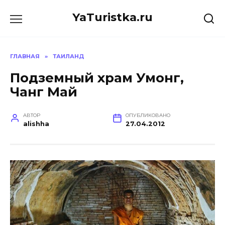
Перейти
YaTuristka.ru
к
содержанию
ГЛАВНАЯ
»
ТАИЛАНД
Подземный храм Умонг,
Чанг Май
АВТОР
ОПУБЛИКОВАНО
alishha
27.04.2012