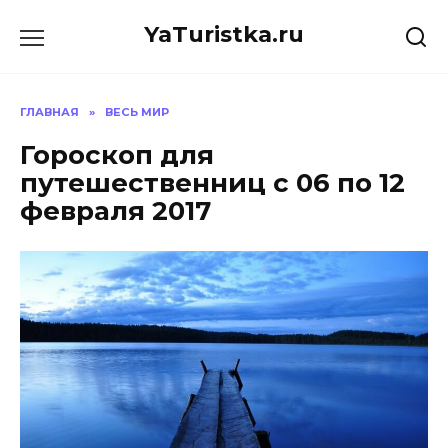
Перейти
YaTuristka.ru
к
содержанию
ГЛАВНАЯ
»
ВЕСЬ МИР
Гороскоп для
путешественниц с 06 по 12
февраля 2017