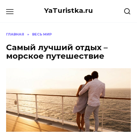
Перейти
YaTuristka.ru
к
содержанию
ГЛАВНАЯ
»
ВЕСЬ МИР
Самый лучший отдых –
морское путешествие