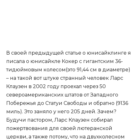
В своей предыдущей статье о юнисайклинге я
писала о юнисайкле Кокер с гигантским 36-
тидюймовым колесом(это 91,44 см в диаметре)
– на такой вот штуке странный человек Ларс
Клаузен в 2002 году проехал через 50
североамериканских штатов от Западного
Побережья до Статуи Свободы и обратно (9136
миль). Это заняло у него 205 дней. Зачем?
Будучи пастором, Ларс Клаузен собирал
пожертвования для своей лютеранской
церкви, а также потому, что на двухколесном