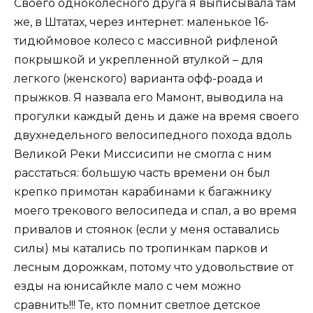
Своего одноколесного друга я выписывала там
же, в Штатах, через интернет: маленькое 16-
тидюймовое колесо с массивной рифленой
покрышкой и укрепленной втулкой – для
легкого (женского) варианта офф-роада и
прыжков. Я назвала его Мамонт, выводила на
прогулки каждый день и даже на время своего
двухнедельного велосипедного похода вдоль
Великой Реки Миссисипи не смогла с ним
расстаться: большую часть времени он был
крепко примотан карабинами к багажнику
моего трекового велосипеда и спал, а во время
привалов и стоянок (если у меня оставались
силы) мы катались по тропинкам парков и
лесным дорожкам, потому что удовольствие от
езды на юнисайкле мало с чем можно
сравнить!!! Те, кто помнит светлое детское