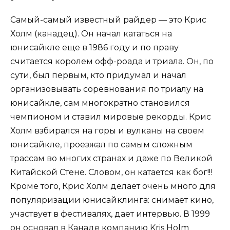
Самый-самый известный райдер — это Крис
Холм (канадец). Он начал кататься на
юнисайкле еще в 1986 году и по праву
считается королем офф-роада и триала. Он, по
сути, был первым, кто придумал и начал
организовывать соревнования по триалу на
юнисайкле, сам многократно становился
чемпионом и ставил мировые рекорды. Крис
Холм взбирался на горы и вулканы на своем
юнисайкле, проезжал по самым сложным
трассам во многих странах и даже по Великой
Китайской Стене. Словом, он катается как бог!!!
Кроме того, Крис Холм делает очень много для
популяризации юнисайклинга: снимает кино,
участвует в фестивалях, дает интервью. В 1999
он основал в Канаде компанию Kris Holm