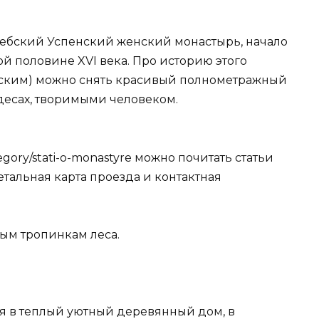
дебский Успенский женский монастырь, начало
й половине XVI века. Про историю этого
жским) можно снять красивый полнометражный
десах, творимыми человеком.
gory/stati-o-monastyre можно почитать статьи
детальная карта проезда и контактная
ым тропинкам леса.
я в теплый уютный деревянный дом, в