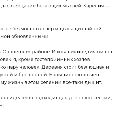
ы, в созерцание бегающих мыслей. Карелия —
.
ве ее безмолвных озер и дышащих тайной
домой обновленными.
в Олонецком районе. И хотя википедия пишет,
ловек, я, кроме гостеприимных хозяев
ко пару человек. Деревня стоит безлюдная и
 пустой и брошенной. Большинство хозяев
ому жизнь в этом селении все-таки дышит.
 оно идеально подходит для дзен-фотосессии,
м.