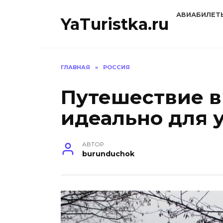
Перейти
АВИАБИЛЕТ
к
YaTuristka.ru
содержанию
ГЛАВНАЯ
»
РОССИЯ
Путешествие в
идеально для 
АВТОР
burunduchok