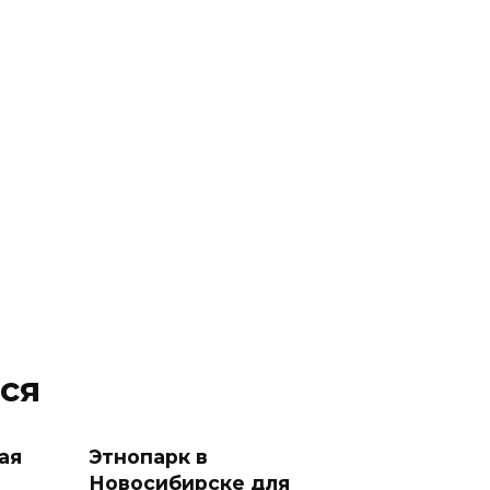
ся
ая
Этнопарк в
Новосибирске для