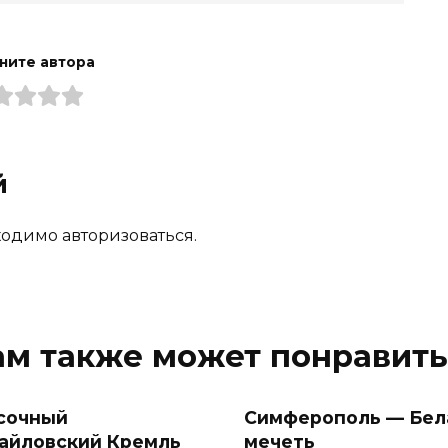
ните автора
й
одимо авторизоваться.
ам также может понравить
сочный
Симферополь — Бел
айловский Кремль
мечеть