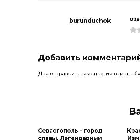
burunduchok
Оце
Добавить комментари
Для отправки комментария вам необх
В
Севастополь – город
Кра
славы. Легендарный
Изм