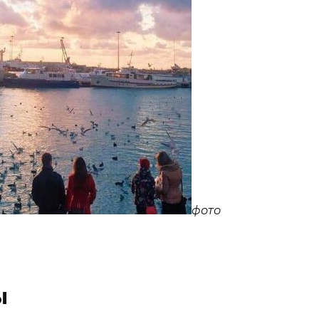
фото
ы