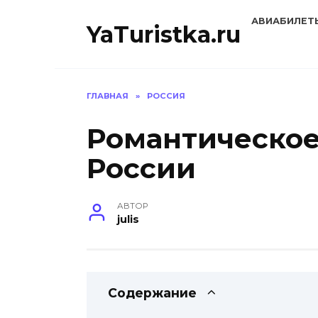
Перейти
АВИАБИЛЕТ
к
YaTuristka.ru
содержанию
ГЛАВНАЯ
»
РОССИЯ
Романтическое
России
АВТОР
julis
Содержание