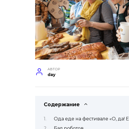
АВТОР
day
Содержание
Ода еде на фестивале «О, да! Е
Бал роботов