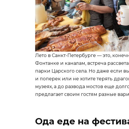
Лето в Санкт-Петербурге — это, конеч
Фонтанке и каналам, встреча рассвет
парки Царского села. Но даже если в
и поперек или не хотите терять драг
музеях, а до развода мостов еще долго
предлагает своим гостям разные вари
Ода еде на фестива