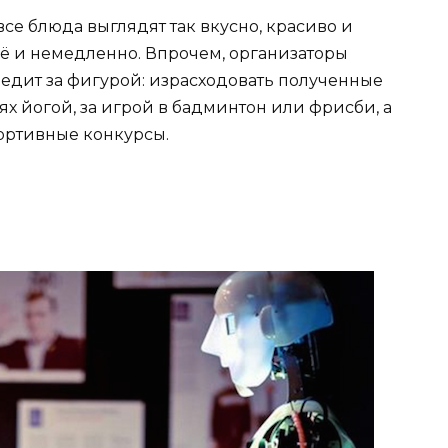
все блюда выглядят так вкусно, красиво и
всё и немедленно. Впрочем, организаторы
следит за фигурой: израсходовать полученные
ях йогой, за игрой в бадминтон или фрисби, а
портивные конкурсы.