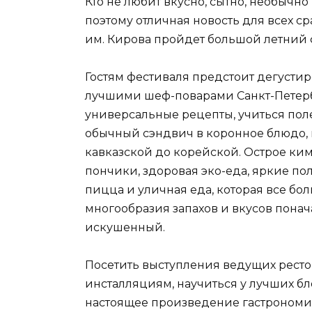
Кто не любит вкусно, сытно, необычно 
поэтому отличная новость для всех с
им. Кирова пройдет большой летний фе
Гостям фестиваля предстоит дегусти
лучшими шеф-поварами Санкт-Петербу
универсальные рецепты, учиться пол
обычный сэндвич в коронное блюдо, 
кавказской до корейской. Острое ким
пончики, здоровая эко-еда, яркие п
пицца и уличная еда, которая все бо
многообразия запахов и вкусов понач
искушенный.
Посетить выступления ведущих рест
инсталляциям, научиться у лучших бл
настоящее произведение гастрономич