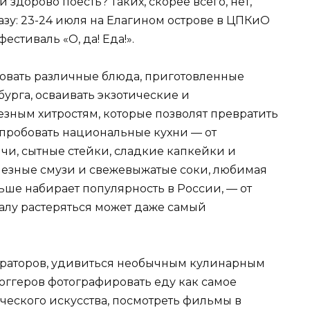
и здорово поесть? Таких, скорее всего, нет,
разу: 23-24 июля на Елагином острове в ЦПКиО
стиваль «О, да! Еда!».
ровать различные блюда, приготовленные
рга, осваивать экзотические и
езным хитростям, которые позволят превратить
пробовать национальные кухни — от
чи, сытные стейки, сладкие капкейки и
олезные смузи и свежевыжатые соки, любимая
льше набирает популярность в России, — от
алу растеряться может даже самый
ораторов, удивиться необычным кулинарным
оггеров фотографировать еду как самое
еского искусства, посмотреть фильмы в