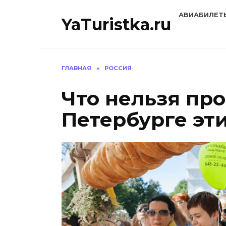
Перейти
АВИАБИЛЕТ
к
YaTuristka.ru
содержанию
ГЛАВНАЯ
»
РОССИЯ
Что нельзя про
Петербурге эт