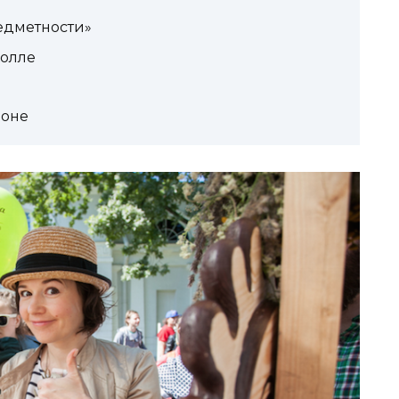
едметности»
олле
йоне