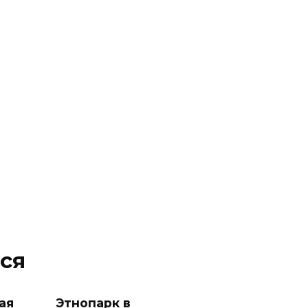
ся
ая
Этнопарк в