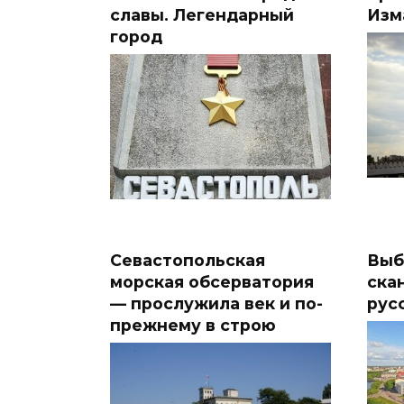
славы. Легендарный
Изм
город
Севастопольская
Выб
морская обсерватория
ска
— прослужила век и по-
рус
прежнему в строю