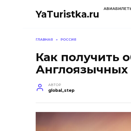
Перейти
АВИАБИЛЕТ
к
YaTuristka.ru
содержанию
ГЛАВНАЯ
»
РОССИЯ
Как получить 
Англоязычных 
АВТОР
global_step