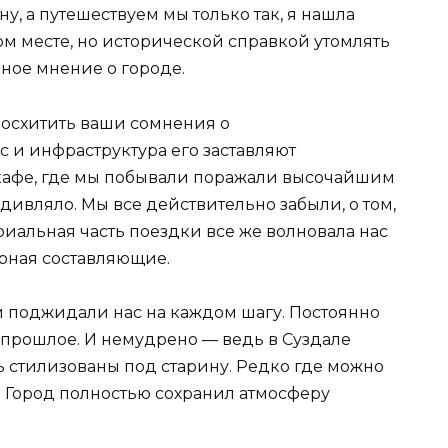
ну, а путешествуем мы только так, я нашла
ом месте, но исторической справкой утомлять
чное мнение о городе.
двосхитить ваши сомнения о
с и инфраструктура его заставляют
и кафе, где мы побывали поражали высочайшим
дивляло. Мы все действительно забыли, о том,
риальная часть поездки все же волновала нас
урная составляющие.
и поджидали нас на каждом шагу. Постоянно
 прошлое. И немудрено — ведь в Суздале
сть стилизованы под старину. Редко где можно
. Город полностью сохранил атмосферу