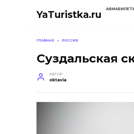
Перейти
АВИАБИЛЕТ
к
YaTuristka.ru
содержанию
ГЛАВНАЯ
»
РОССИЯ
Суздальская с
АВТОР
oktavia