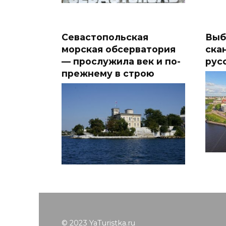
Севастопольская
Выб
морская обсерватория
ска
— прослужила век и по-
рус
прежнему в строю
© 2023 YaTuristka.ru