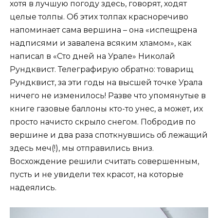
хотя в лучшую погоду здесь, говорят, ходят
целые толпы. Об этих толпах красноречиво
напоминает сама вершина – она «испещрена
надписями и завалена всяким хламом», как
написал в «Сто дней на Урале» Николай
Рундквист. Телеграфирую обратно: товарищ
Рундквист, за эти годы на высшей точке Урала
ничего не изменилось! Разве что упомянутые в
книге газовые баллоны кто-то унес, а может, их
просто начисто скрыло снегом. Побродив по
вершине и два раза споткнувшись об лежащий
здесь меч(!), мы отправились вниз.
Восхождение решили считать совершенным,
пусть и не увидели тех красот, на которые
надеялись.