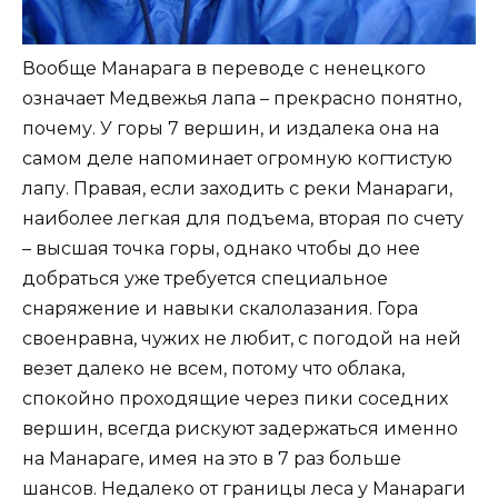
Вообще Манарага в переводе с ненецкого
означает Медвежья лапа – прекрасно понятно,
почему. У горы 7 вершин, и издалека она на
самом деле напоминает огромную когтистую
лапу. Правая, если заходить с реки Манараги,
наиболее легкая для подъема, вторая по счету
– высшая точка горы, однако чтобы до нее
добраться уже требуется специальное
снаряжение и навыки скалолазания. Гора
своенравна, чужих не любит, с погодой на ней
везет далеко не всем, потому что облака,
спокойно проходящие через пики соседних
вершин, всегда рискуют задержаться именно
на Манараге, имея на это в 7 раз больше
шансов. Недалеко от границы леса у Манараги