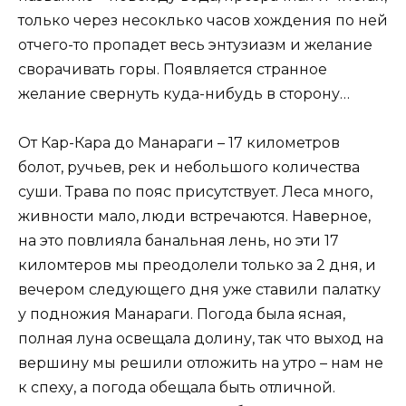
только через несоклько часов хождения по ней
отчего-то пропадет весь энтузиазм и желание
сворачивать горы. Появляется странное
желание свернуть куда-нибудь в сторону…
От Кар-Кара до Манараги – 17 километров
болот, ручьев, рек и небольшого количества
суши. Трава по пояс присутствует. Леса много,
живности мало, люди встречаются. Наверное,
на это повлияла банальная лень, но эти 17
киломтеров мы преодолели только за 2 дня, и
вечером следующего дня уже ставили палатку
у подножия Манараги. Погода была ясная,
полная луна освещала долину, так что выход на
вершину мы решили отложить на утро – нам не
к спеху, а погода обещала быть отличной.