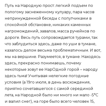
Путь на Народную прост: легкий подъем по
пологому заснеженному кулуару, пара часов
непринужденной беседы с попутчиками в
спокойной обстановке, никаких каменных
нагромождений, завалов, масса ручейков по
дороге. Весь путь сопровождается турами, так
что заблудиться здесь, даже по уши в тумане,
казалось делом весьма проблематичным. И вот,
мы на вершине. Разумеется, в тумане. Находясь
здесь, прекрасно понимаешь, почему
некоторые зовут ее НарОдной горой – народу
здесь тьма! Учитывая нелегкие погодные
условия (а 19го июля, в день восхождения,
приятно сочетавшегося с самой серединой
лета, на Народной было ни много ни мало -5°С
и валил снег), на горе было всего человек 15,