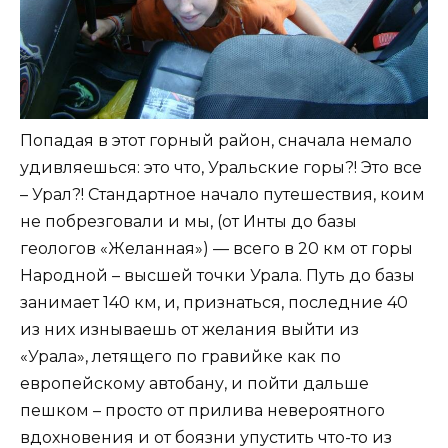
Попадая в этот горный район, сначала немало
удивляешься: это что, Уральские горы?! Это все
– Урал?! Стандартное начало путешествия, коим
не побрезговали и мы, (от Инты до базы
геологов «Желанная») — всего в 20 км от горы
Народной – высшей точки Урала. Путь до базы
занимает 140 км, и, признаться, последние 40
из них изнываешь от желания выйти из
«Урала», летящего по гравийке как по
европейскому автобану, и пойти дальше
пешком – просто от прилива невероятного
вдохновения и от боязни упустить что-то из