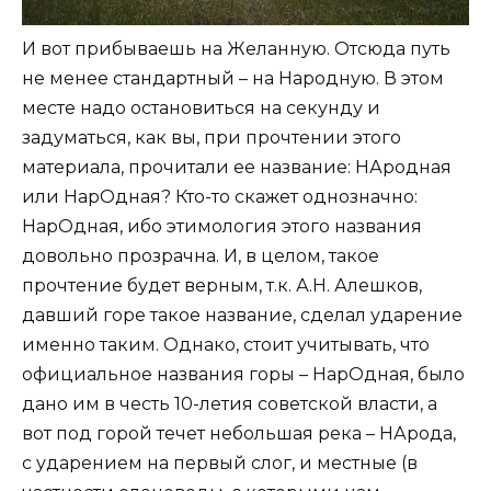
И вот прибываешь на Желанную. Отсюда путь
не менее стандартный – на Народную. В этом
месте надо остановиться на секунду и
задуматься, как вы, при прочтении этого
материала, прочитали ее название: НАродная
или НарОдная? Кто-то скажет однозначно:
НарОдная, ибо этимология этого названия
довольно прозрачна. И, в целом, такое
прочтение будет верным, т.к. А.Н. Алешков,
давший горе такое название, сделал ударение
именно таким. Однако, стоит учитывать, что
официальное названия горы – НарОдная, было
дано им в честь 10-летия советской власти, а
вот под горой течет небольшая река – НАрода,
с ударением на первый слог, и местные (в