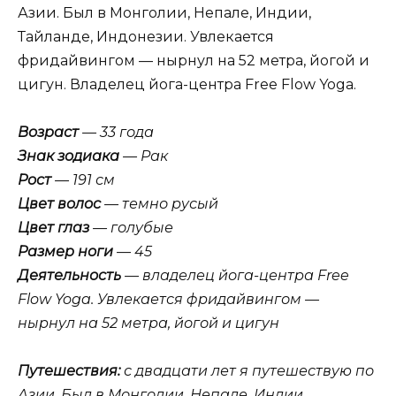
Азии. Был в Монголии, Непале, Индии,
Тайланде, Индонезии. Увлекается
фридайвингом — нырнул на 52 метра, йогой и
цигун. Владелец йога-центра Free Flow Yoga.
Возраст
— 33 года
Знак зодиака
— Рак
Рост
— 191 см
Цвет волос
— темно русый
Цвет глаз
— голубые
Размер ноги
— 45
Деятельность
— владелец йога-центра Free
Flow Yoga. Увлекается фридайвингом —
нырнул на 52 метра, йогой и цигун
Путешествия:
с двадцати лет я путешествую по
Азии. Был в Монголии, Непале, Индии,