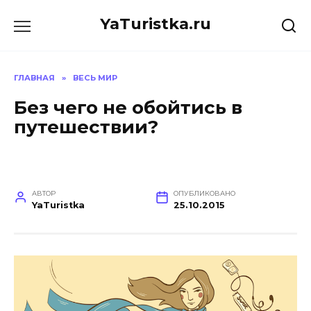
Перейти
YaTuristka.ru
к
содержанию
ГЛАВНАЯ
»
ВЕСЬ МИР
Без чего не обойтись в
путешествии?
АВТОР
ОПУБЛИКОВАНО
YaTuristka
25.10.2015