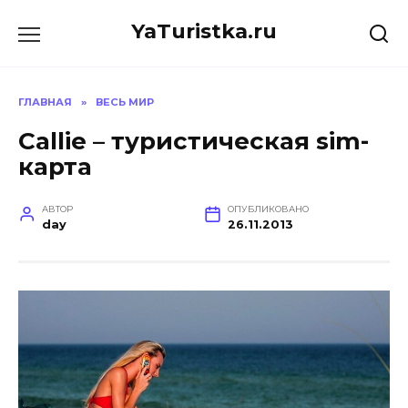
Перейти
YaTuristka.ru
к
содержанию
ГЛАВНАЯ
»
ВЕСЬ МИР
Callie – туристическая sim-
карта
АВТОР
ОПУБЛИКОВАНО
day
26.11.2013