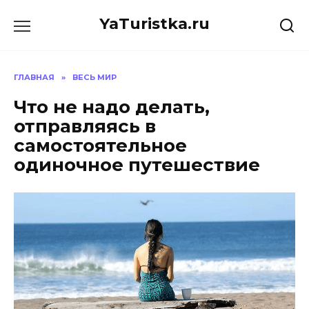
Перейти
YaTuristka.ru
к
содержанию
ГЛАВНАЯ
»
ВЕСЬ МИР
Что не надо делать,
отправляясь в
самостоятельное
одиночное путешествие