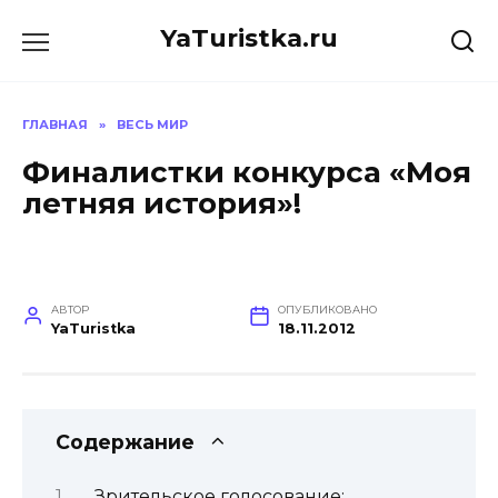
Перейти
YaTuristka.ru
к
содержанию
ГЛАВНАЯ
»
ВЕСЬ МИР
Финалистки конкурса «Моя
летняя история»!
АВТОР
ОПУБЛИКОВАНО
YaTuristka
18.11.2012
Содержание
Зрительское голосование: