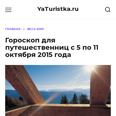
Перейти
YaTuristka.ru
к
содержанию
ГЛАВНАЯ
»
ВЕСЬ МИР
Гороскоп для
путешественниц с 5 по 11
октября 2015 года