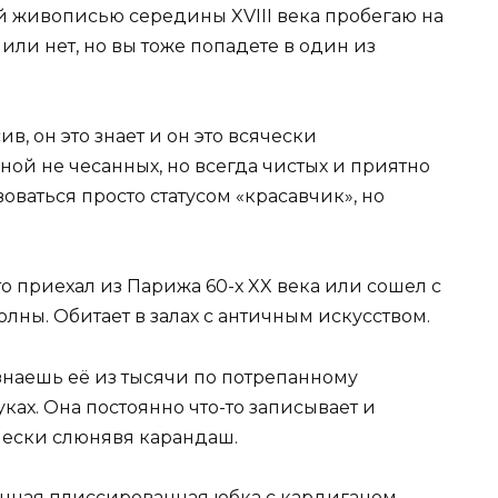
й живописью середины XVIII века пробегаю на
 или нет, но вы тоже попадете в один из
в, он это знает и он это всячески
ной не чесанных, но всегда чистых и приятно
воваться просто статусом «красавчик», но
о приехал из Парижа 60-х XX века или сошел с
лны. Обитает в залах с античным искусством.
знаешь её из тысячи по потрепанному
ках. Она постоянно что-то записывает и
чески слюнявя карандаш.
инная плиссированная юбка с кардиганом,