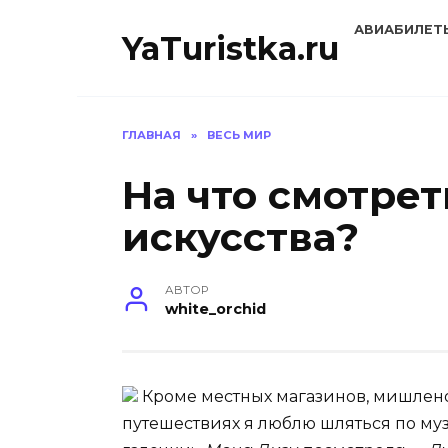
Перейти
АВИАБИЛЕТ
к
YaTuristka.ru
содержанию
ГЛАВНАЯ
»
ВЕСЬ МИР
На что смотрет
искусства?
АВТОР
white_orchid
Кроме местных магазинов, мишленов
путешествиях я люблю шляться по муз