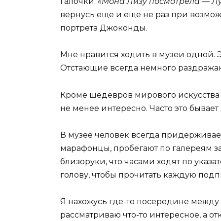
галочки:
«Мона Лизу посмотрела — Л
вернусь еще и еще не раз при возмож
портрета Джоконды.
Мне нравится ходить в музеи одной. Э
Отстающие всегда немного раздража
Кроме шедевров мирового искусства в
не менее интересно. Часто это бывае
В музее человек всегда придерживаетс
марафонцы, пробегают по галереям за 
близоруки, что часами ходят по указа
голову, чтобы прочитать каждую подп
Я нахожусь где-то посередине между
рассматриваю что-то интересное, а от