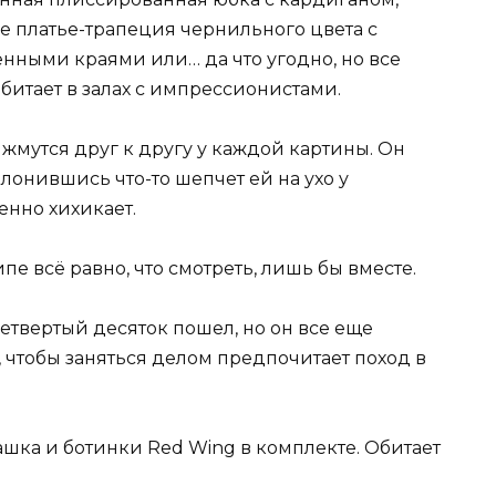
 платье-трапеция чернильного цвета с
нными краями или… да что угодно, но все
битает в залах с импрессионистами.
жмутся друг к другу у каждой картины. Он
клонившись что-то шепчет ей на ухо у
енно хихикает.
е всё равно, что смотреть, лишь бы вместе.
твертый десяток пошел, но он все еще
, чтобы заняться делом предпочитает поход в
ашка и ботинки Red Wing в комплекте. Обитает