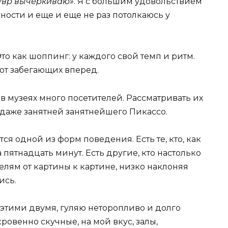
увр вычеркиваю»
. Я с большим удовольствием
ности и еще и еще не раз потолкаюсь у
то как шоппинг: у каждого свой темп и ритм.
ют забегающих вперед.
 музеях много посетителей. Рассматривать их
т даже занятней занятнейшего Пикассо.
я одной из форм поведения. Есть те, кто, как
пятнадцать минут. Есть другие, кто настолько
телям от картины к картине, низко наклоняя
ись.
 этими двумя, гуляю неторопливо и долго
кровенно скучные, на мой вкус, залы,