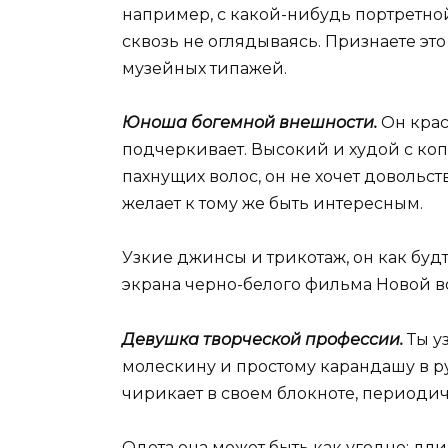
например, с какой-нибудь портретно
сквозь не оглядываясь. Признаете это
музейных типажей.
Юноша богемной внешности.
Он краси
подчеркивает. Высокий и худой с коп
пахнущих волос, он не хочет довольст
желает к тому же быть интересным.
Узкие джинсы и трикотаж, он как будт
экрана черно-белого фильма Новой во
Девушка творческой профессии.
Ты у
молескину и простому карандашу в ру
чирикает в своем блокноте, периоди
Одета она может быть как угодно: дл