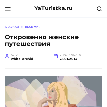
Перейти
YaTuristka.ru
к
содержанию
ГЛАВНАЯ
»
ВЕСЬ МИР
Откровенно женские
путешествия
АВТОР
ОПУБЛИКОВАНО
white_orchid
21.01.2013