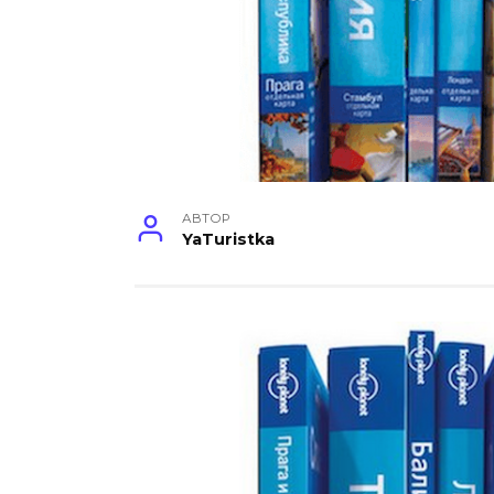
АВТОР
YaTuristka