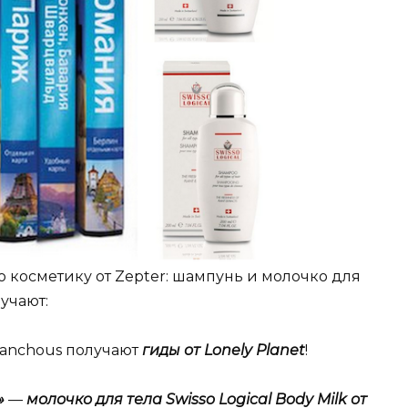
ю косметику от Zepter: шампунь и молочко для
лучают:
, anchous получают
гиды от Lonely Planet
!
»
—
молочко для тела Swisso Logical Body Milk от