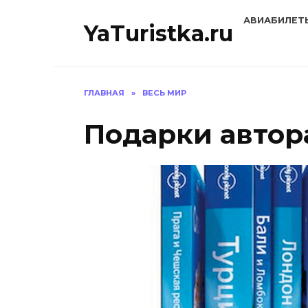
Перейти
АВИАБИЛЕТ
к
YaTuristka.ru
содержанию
ГЛАВНАЯ
»
ВЕСЬ МИР
Подарки автора