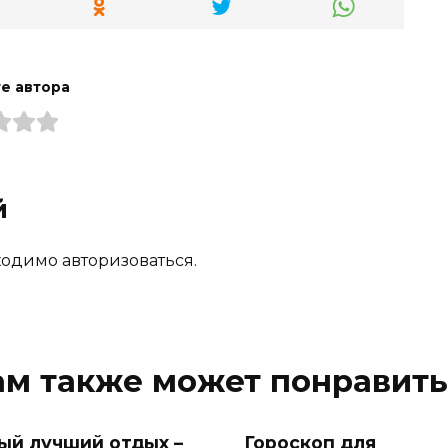
е автора
й
одимо авторизоваться.
ам также может понравить
ый лучший отдых –
Гороскоп для