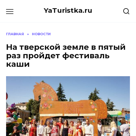
Перейти
YaTuristka.ru
к
содержанию
ГЛАВНАЯ
»
НОВОСТИ
На тверской земле в пятый
раз пройдет фестиваль
каши